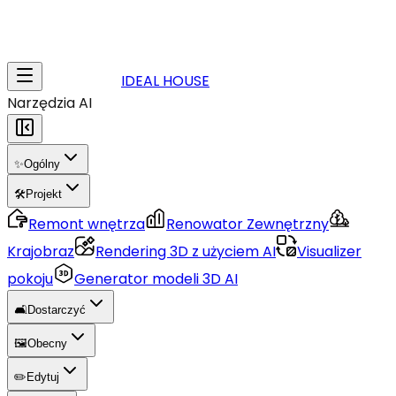
IDEAL HOUSE
Narzędzia AI
✨
Ogólny
🛠️
Projekt
Remont wnętrza
Renowator Zewnętrzny
Krajobraz
Rendering 3D z użyciem AI
Visualizer
pokoju
Generator modeli 3D AI
🛋️
Dostarczyć
🖼️
Obecny
✏️
Edytuj