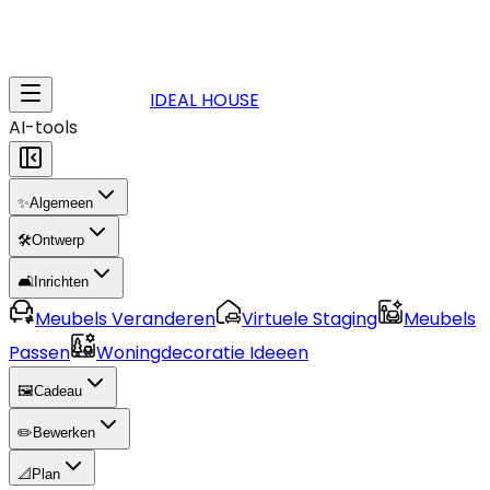
IDEAL HOUSE
AI-tools
✨
Algemeen
🛠️
Ontwerp
🛋️
Inrichten
Meubels Veranderen
Virtuele Staging
Meubels
Passen
Woningdecoratie Ideeen
🖼️
Cadeau
✏️
Bewerken
📐
Plan