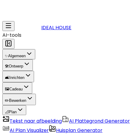
IDEAL HOUSE
AI-tools
✨
Algemeen
🛠️
Ontwerp
🛋️
Inrichten
🖼️
Cadeau
✏️
Bewerken
📐
Plan
Tekst naar afbeelding
AI Plattegrond Generator
AI Plan Visualizer
Huisplan Generator