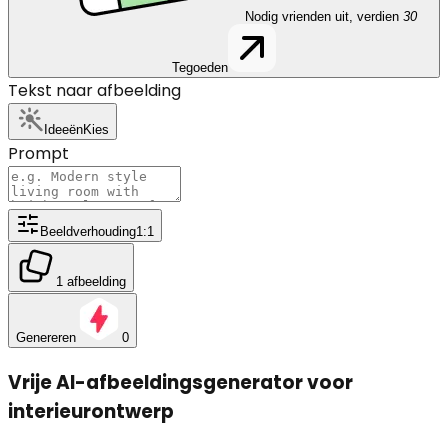
Nodig vrienden uit, verdien
30
Tegoeden
Tekst naar afbeelding
Ideeën
Kies
Prompt
Beeldverhouding
1:1
1 afbeelding
Genereren
0
Vrije AI-afbeeldingsgenerator voor
interieurontwerp