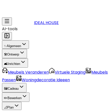
IDEAL HOUSE
AI-tools
✨
Algemeen
🛠️
Ontwerp
🛋️
Inrichten
Meubels Veranderen
Virtuele Staging
Meubels
Passen
Woningdecoratie Ideeen
🖼️
Cadeau
✏️
Bewerken
📐
Plan