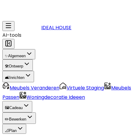
IDEAL HOUSE
AI-tools
✨
Algemeen
🛠️
Ontwerp
🛋️
Inrichten
Meubels Veranderen
Virtuele Staging
Meubels
Passen
Woningdecoratie Ideeen
🖼️
Cadeau
✏️
Bewerken
📐
Plan