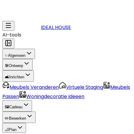
IDEAL HOUSE
AI-tools
✨
Algemeen
🛠️
Ontwerp
🛋️
Inrichten
Meubels Veranderen
Virtuele Staging
Meubels
Passen
Woningdecoratie Ideeen
🖼️
Cadeau
✏️
Bewerken
📐
Plan