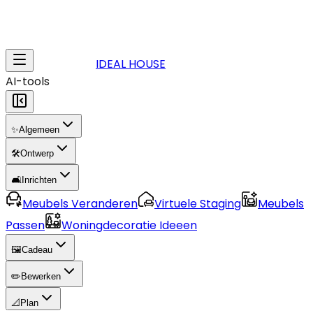
IDEAL HOUSE
AI-tools
✨
Algemeen
🛠️
Ontwerp
🛋️
Inrichten
Meubels Veranderen
Virtuele Staging
Meubels
Passen
Woningdecoratie Ideeen
🖼️
Cadeau
✏️
Bewerken
📐
Plan