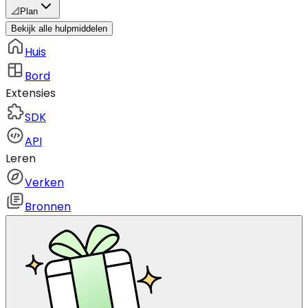
📐
Plan
Bekijk alle hulpmiddelen
Huis
Bord
Extensies
SDK
API
Leren
Verken
Bronnen