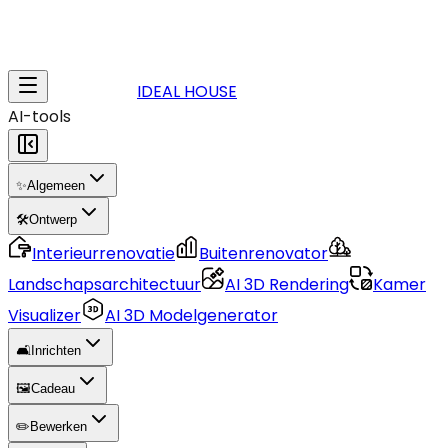
IDEAL HOUSE
AI-tools
✨
Algemeen
🛠️
Ontwerp
Interieurrenovatie
Buitenrenovator
Landschapsarchitectuur
AI 3D Rendering
Kamer
Visualizer
AI 3D Modelgenerator
🛋️
Inrichten
🖼️
Cadeau
✏️
Bewerken