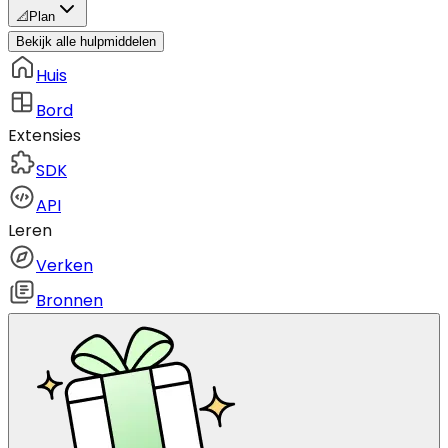
📐
Plan
Bekijk alle hulpmiddelen
Huis
Bord
Extensies
SDK
API
Leren
Verken
Bronnen