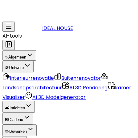
IDEAL HOUSE
AI-tools
✨
Algemeen
🛠️
Ontwerp
Interieurrenovatie
Buitenrenovator
Landschapsarchitectuur
AI 3D Rendering
Kamer
Visualizer
AI 3D Modelgenerator
🛋️
Inrichten
🖼️
Cadeau
✏️
Bewerken