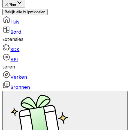
📐
Plan
Bekijk alle hulpmiddelen
Huis
Bord
Extensies
SDK
API
Leren
Verken
Bronnen