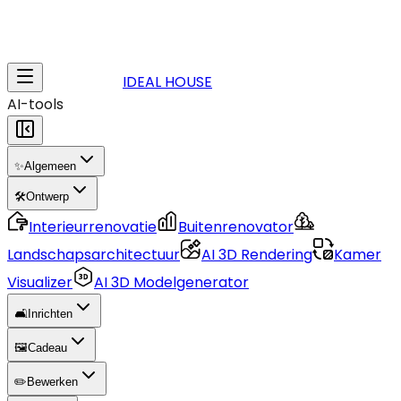
IDEAL HOUSE
AI-tools
✨
Algemeen
🛠️
Ontwerp
Interieurrenovatie
Buitenrenovator
Landschapsarchitectuur
AI 3D Rendering
Kamer
Visualizer
AI 3D Modelgenerator
🛋️
Inrichten
🖼️
Cadeau
✏️
Bewerken