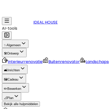
IDEAL HOUSE
AI-tools
✨
Algemeen
🛠️
Ontwerp
Interieurrenovatie
Buitenrenovator
Landschaps
🛋️
Inrichten
🖼️
Cadeau
✏️
Bewerken
📐
Plan
Bekijk alle hulpmiddelen