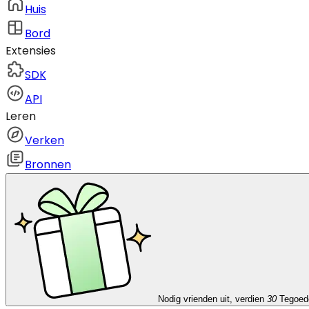
Huis
Bord
Extensies
SDK
API
Leren
Verken
Bronnen
Nodig vrienden uit, verdien
30
Tegoed