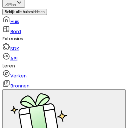
📐
Plan
Bekijk alle hulpmiddelen
Huis
Bord
Extensies
SDK
API
Leren
Verken
Bronnen