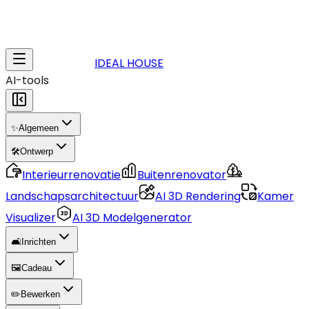
IDEAL HOUSE
AI-tools
✨
Algemeen
🛠️
Ontwerp
Interieurrenovatie
Buitenrenovator
Landschapsarchitectuur
AI 3D Rendering
Kamer
Visualizer
AI 3D Modelgenerator
🛋️
Inrichten
🖼️
Cadeau
✏️
Bewerken