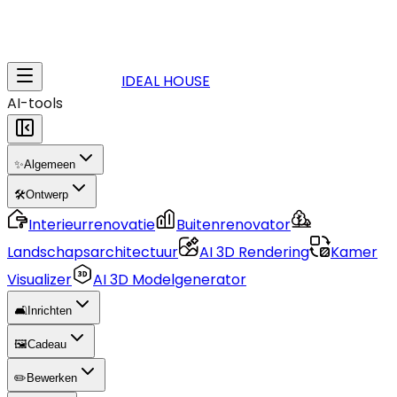
IDEAL HOUSE
AI-tools
✨
Algemeen
🛠️
Ontwerp
Interieurrenovatie
Buitenrenovator
Landschapsarchitectuur
AI 3D Rendering
Kamer
Visualizer
AI 3D Modelgenerator
🛋️
Inrichten
🖼️
Cadeau
✏️
Bewerken