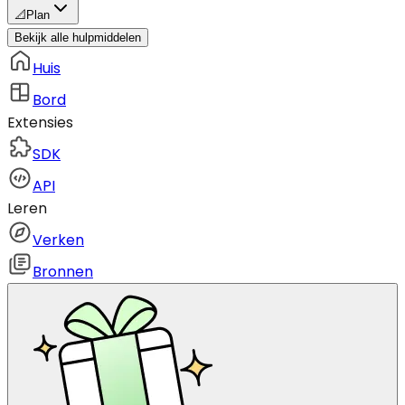
📐
Plan
Bekijk alle hulpmiddelen
Huis
Bord
Extensies
SDK
API
Leren
Verken
Bronnen