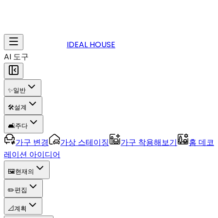
IDEAL HOUSE
AI 도구
✨
일반
🛠️
설계
🛋️
주다
가구 변경
가상 스테이징
가구 착용해보기
홈 데코
레이션 아이디어
🖼️
현재의
✏️
편집
📐
계획