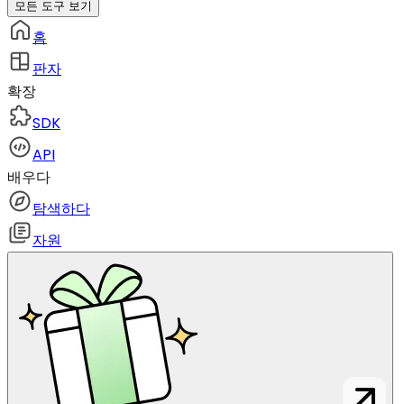
모든 도구 보기
홈
판자
확장
SDK
API
배우다
탐색하다
자원