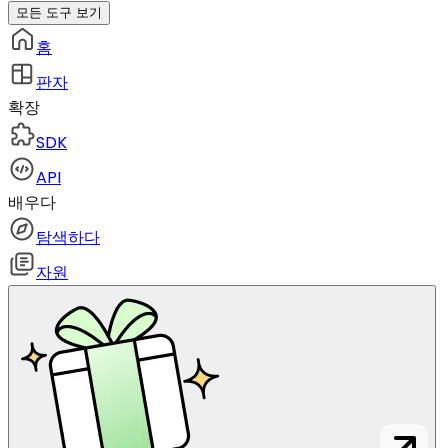
모든 도구 보기
홈
판자
확장
SDK
API
배우다
탐색하다
자원