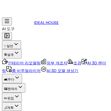
IDEAL HOUSE
AI 도구
✨
일반
🛠️
설계
인테리어 리모델링
외부 개조자
조경
AI 3D 렌더
링
룸 비주얼라이저
AI 3D 모델 생성기
🛋️
주다
🖼️
현재의
✏️
편집
📐
계획