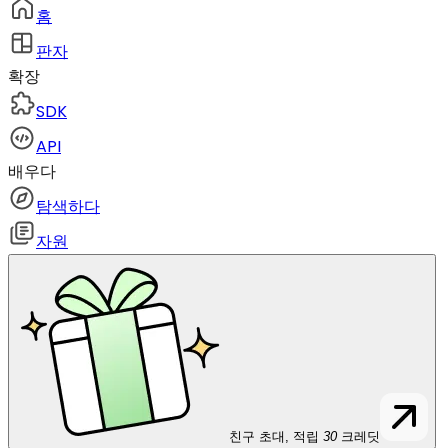
홈
판자
확장
SDK
API
배우다
탐색하다
자원
친구 초대, 적립
30
크레딧