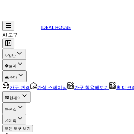
IDEAL HOUSE
AI 도구
✨
일반
🛠️
설계
🛋️
주다
가구 변경
가상 스테이징
가구 착용해보기
홈 데코
🖼️
현재의
✏️
편집
📐
계획
모든 도구 보기