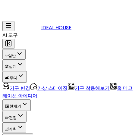
IDEAL HOUSE
AI 도구
✨
일반
🛠️
설계
🛋️
주다
가구 변경
가상 스테이징
가구 착용해보기
홈 데코
레이션 아이디어
🖼️
현재의
✏️
편집
📐
계획