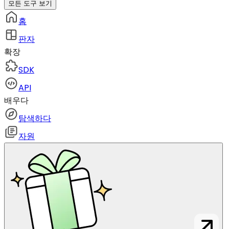
모든 도구 보기
홈
판자
확장
SDK
API
배우다
탐색하다
자원