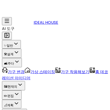
IDEAL HOUSE
AI 도구
✨
일반
🛠️
설계
🛋️
주다
가구 변경
가상 스테이징
가구 착용해보기
홈 데코
레이션 아이디어
🖼️
현재의
✏️
편집
📐
계획