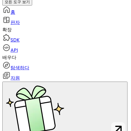
모든 도구 보기
홈
판자
확장
SDK
API
배우다
탐색하다
자원