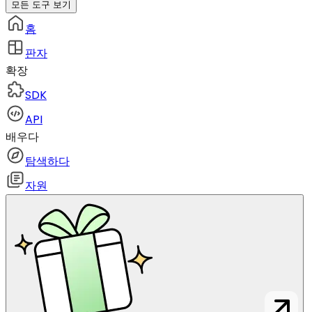
모든 도구 보기
홈
판자
확장
SDK
API
배우다
탐색하다
자원