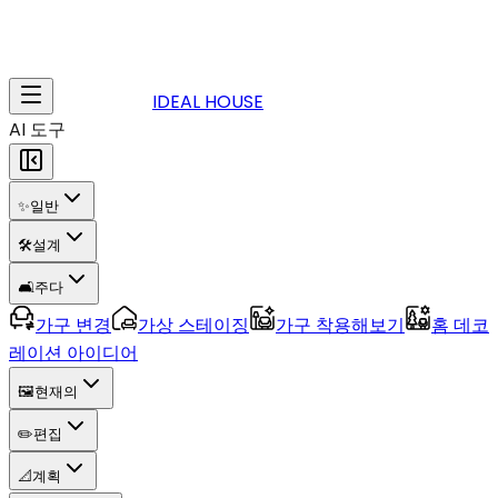
IDEAL HOUSE
AI 도구
✨
일반
🛠️
설계
🛋️
주다
가구 변경
가상 스테이징
가구 착용해보기
홈 데코
레이션 아이디어
🖼️
현재의
✏️
편집
📐
계획