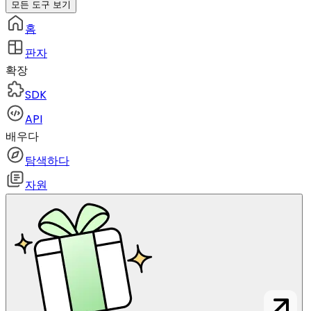
모든 도구 보기
홈
판자
확장
SDK
API
배우다
탐색하다
자원