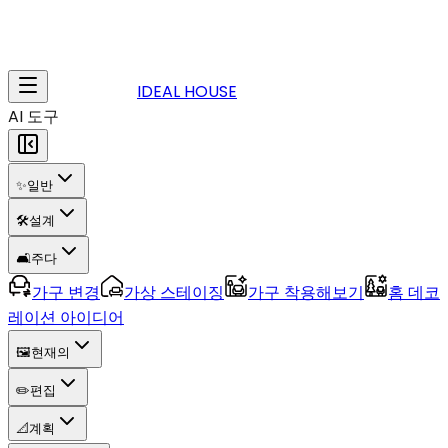
IDEAL HOUSE
AI 도구
✨
일반
🛠️
설계
🛋️
주다
가구 변경
가상 스테이징
가구 착용해보기
홈 데코
레이션 아이디어
🖼️
현재의
✏️
편집
📐
계획