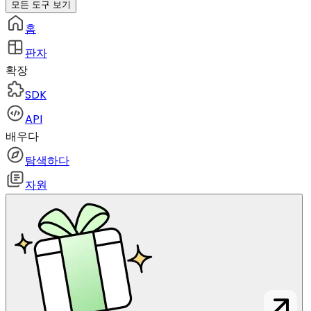
모든 도구 보기
홈
판자
확장
SDK
API
배우다
탐색하다
자원