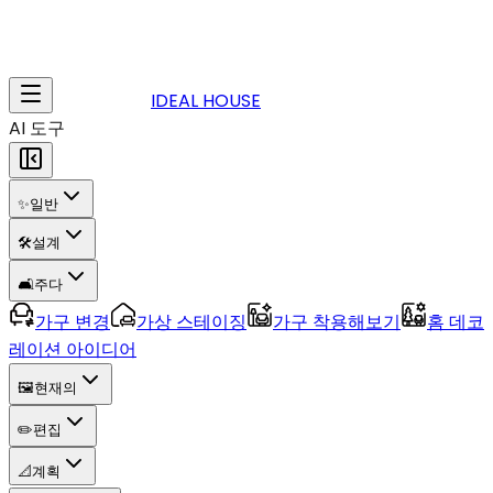
IDEAL HOUSE
AI 도구
✨
일반
🛠️
설계
🛋️
주다
가구 변경
가상 스테이징
가구 착용해보기
홈 데코
레이션 아이디어
🖼️
현재의
✏️
편집
📐
계획