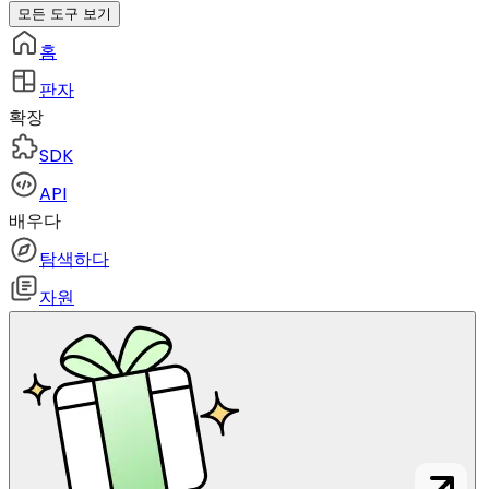
모든 도구 보기
홈
판자
확장
SDK
API
배우다
탐색하다
자원