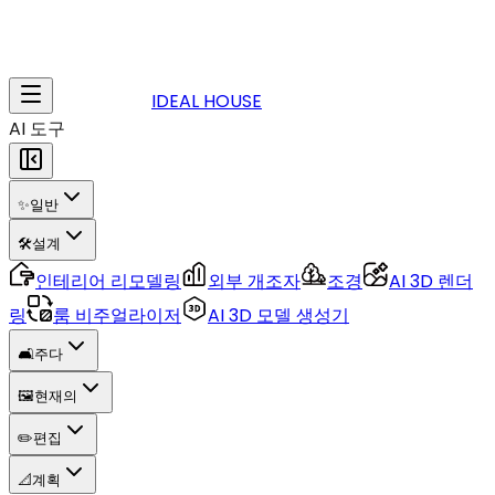
IDEAL HOUSE
AI 도구
✨
일반
🛠️
설계
인테리어 리모델링
외부 개조자
조경
AI 3D 렌더
링
룸 비주얼라이저
AI 3D 모델 생성기
🛋️
주다
🖼️
현재의
✏️
편집
📐
계획