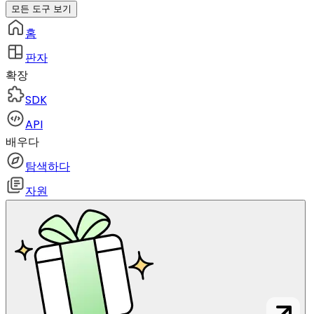
모든 도구 보기
홈
판자
확장
SDK
API
배우다
탐색하다
자원