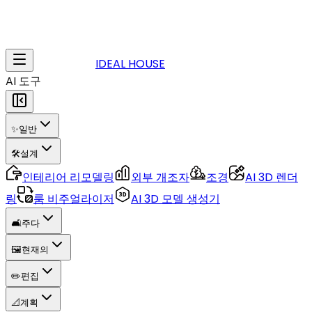
IDEAL HOUSE
AI 도구
✨
일반
🛠️
설계
인테리어 리모델링
외부 개조자
조경
AI 3D 렌더
링
룸 비주얼라이저
AI 3D 모델 생성기
🛋️
주다
🖼️
현재의
✏️
편집
📐
계획