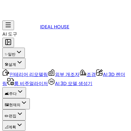
IDEAL HOUSE
AI 도구
✨
일반
🛠️
설계
인테리어 리모델링
외부 개조자
조경
AI 3D 렌더
링
룸 비주얼라이저
AI 3D 모델 생성기
🛋️
주다
🖼️
현재의
✏️
편집
📐
계획