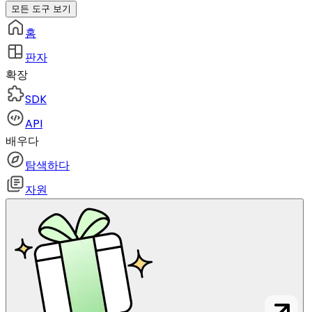
모든 도구 보기
홈
판자
확장
SDK
API
배우다
탐색하다
자원