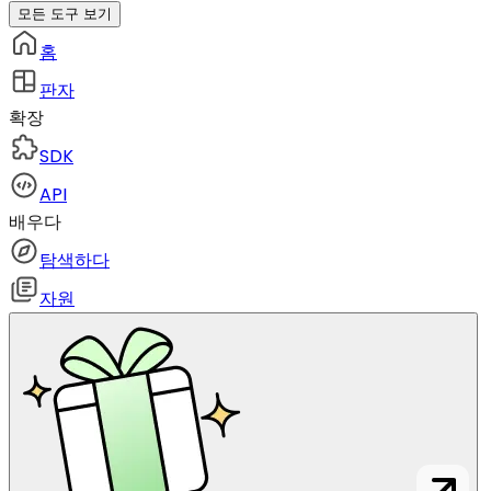
모든 도구 보기
홈
판자
확장
SDK
API
배우다
탐색하다
자원