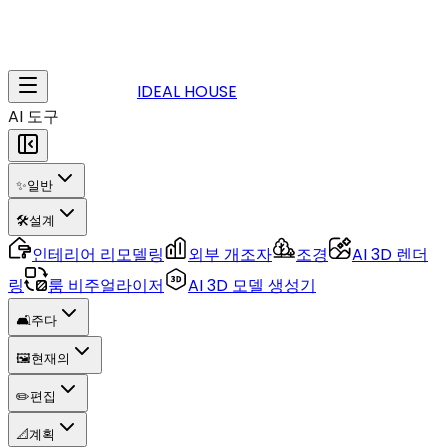
IDEAL HOUSE
AI 도구
✨
일반
🛠️
설계
인테리어 리모델링
외부 개조자
조경
AI 3D 렌더
링
룸 비주얼라이저
AI 3D 모델 생성기
🛋️
주다
🖼️
현재의
✏️
편집
📐
계획