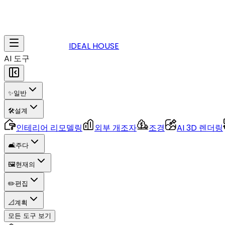
IDEAL HOUSE
AI 도구
✨
일반
🛠️
설계
인테리어 리모델링
외부 개조자
조경
AI 3D 렌더링
🛋️
주다
🖼️
현재의
✏️
편집
📐
계획
모든 도구 보기