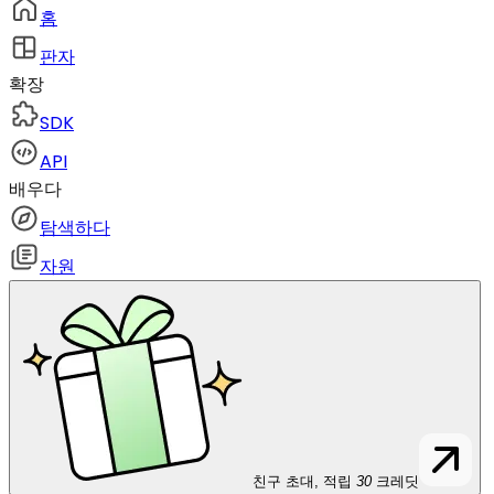
홈
판자
확장
SDK
API
배우다
탐색하다
자원
친구 초대, 적립
30
크레딧