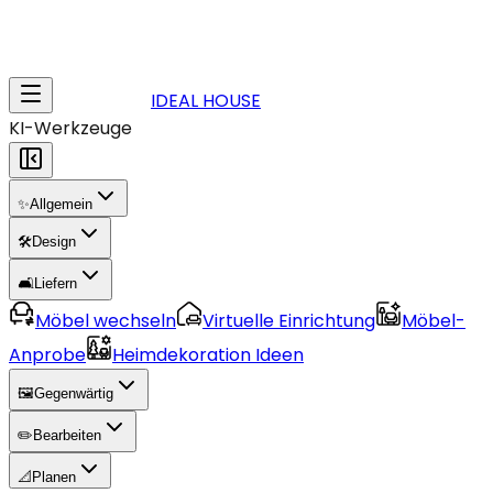
IDEAL HOUSE
KI-Werkzeuge
✨
Allgemein
🛠️
Design
🛋️
Liefern
Möbel wechseln
Virtuelle Einrichtung
Möbel-
Anprobe
Heimdekoration Ideen
🖼️
Gegenwärtig
✏️
Bearbeiten
📐
Planen