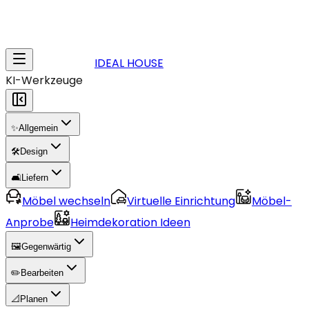
IDEAL HOUSE
KI-Werkzeuge
✨
Allgemein
🛠️
Design
🛋️
Liefern
Möbel wechseln
Virtuelle Einrichtung
Möbel-
Anprobe
Heimdekoration Ideen
🖼️
Gegenwärtig
✏️
Bearbeiten
📐
Planen