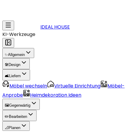
IDEAL HOUSE
KI-Werkzeuge
✨
Allgemein
🛠️
Design
🛋️
Liefern
Möbel wechseln
Virtuelle Einrichtung
Möbel-
Anprobe
Heimdekoration Ideen
🖼️
Gegenwärtig
✏️
Bearbeiten
📐
Planen