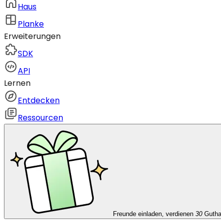
Haus
Planke
Erweiterungen
SDK
API
Lernen
Entdecken
Ressourcen
Freunde einladen, verdienen
30
Guth