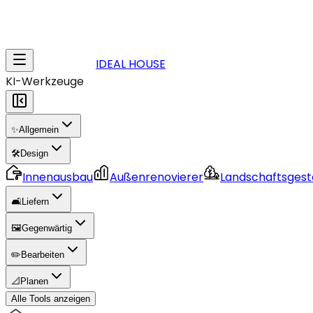
IDEAL HOUSE
KI-Werkzeuge
✨
Allgemein
🛠️
Design
Innenausbau
Außenrenovierer
Landschaftsgest
🛋️
Liefern
🖼️
Gegenwärtig
✏️
Bearbeiten
📐
Planen
Alle Tools anzeigen