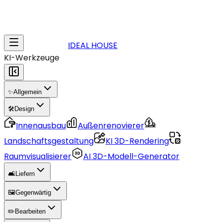
IDEAL HOUSE
KI-Werkzeuge
✨
Allgemein
🛠️
Design
Innenausbau
Außenrenovierer
Landschaftsgestaltung
KI 3D-Rendering
Raumvisualisierer
AI 3D-Modell-Generator
🛋️
Liefern
🖼️
Gegenwärtig
✏️
Bearbeiten