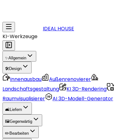
IDEAL HOUSE
KI-Werkzeuge
✨
Allgemein
🛠️
Design
Innenausbau
Außenrenovierer
Landschaftsgestaltung
KI 3D-Rendering
Raumvisualisierer
AI 3D-Modell-Generator
🛋️
Liefern
🖼️
Gegenwärtig
✏️
Bearbeiten