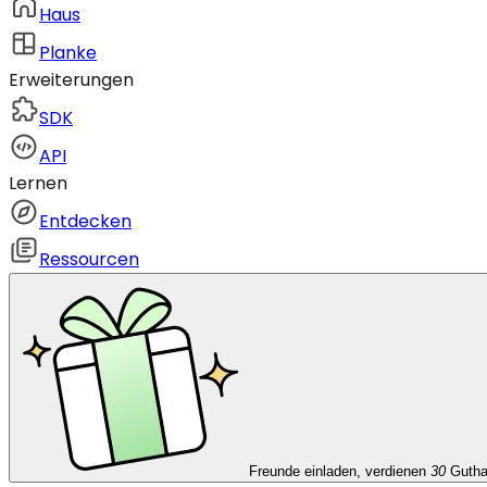
Haus
Planke
Erweiterungen
SDK
API
Lernen
Entdecken
Ressourcen
Freunde einladen, verdienen
30
Guth