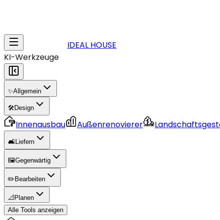
IDEAL HOUSE
KI-Werkzeuge
✨
Allgemein
🛠️
Design
Innenausbau
Außenrenovierer
Landschaftsgest
🛋️
Liefern
🖼️
Gegenwärtig
✏️
Bearbeiten
📐
Planen
Alle Tools anzeigen