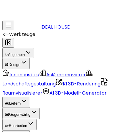
IDEAL HOUSE
KI-Werkzeuge
✨
Allgemein
🛠️
Design
Innenausbau
Außenrenovierer
Landschaftsgestaltung
KI 3D-Rendering
Raumvisualisierer
AI 3D-Modell-Generator
🛋️
Liefern
🖼️
Gegenwärtig
✏️
Bearbeiten