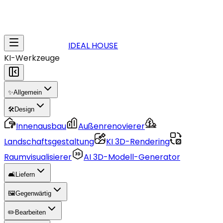
IDEAL HOUSE
KI-Werkzeuge
✨
Allgemein
🛠️
Design
Innenausbau
Außenrenovierer
Landschaftsgestaltung
KI 3D-Rendering
Raumvisualisierer
AI 3D-Modell-Generator
🛋️
Liefern
🖼️
Gegenwärtig
✏️
Bearbeiten