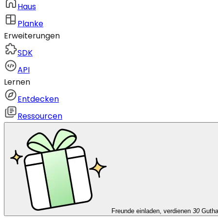
Haus
Planke
Erweiterungen
SDK
API
Lernen
Entdecken
Ressourcen
Freunde einladen, verdienen
30
Guth