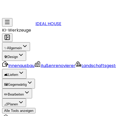
IDEAL HOUSE
KI-Werkzeuge
✨
Allgemein
🛠️
Design
Innenausbau
Außenrenovierer
Landschaftsgest
🛋️
Liefern
🖼️
Gegenwärtig
✏️
Bearbeiten
📐
Planen
Alle Tools anzeigen