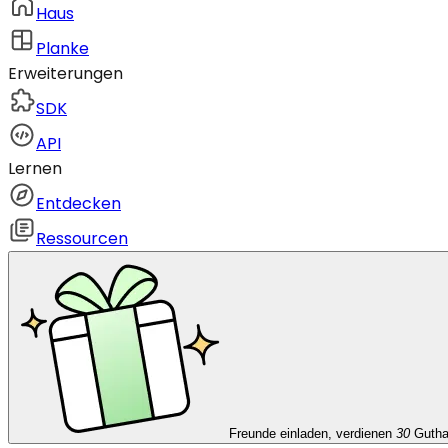
Haus
Planke
Erweiterungen
SDK
API
Lernen
Entdecken
Ressourcen
Freunde einladen, verdienen
30
Guth