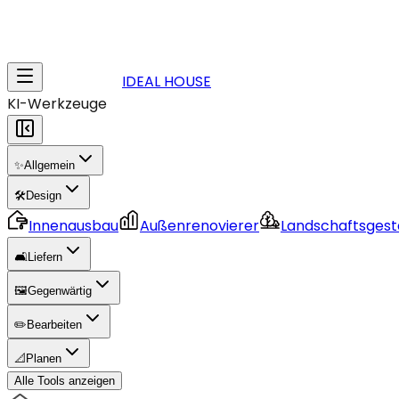
IDEAL HOUSE
KI-Werkzeuge
✨
Allgemein
🛠️
Design
Innenausbau
Außenrenovierer
Landschaftsgest
🛋️
Liefern
🖼️
Gegenwärtig
✏️
Bearbeiten
📐
Planen
Alle Tools anzeigen