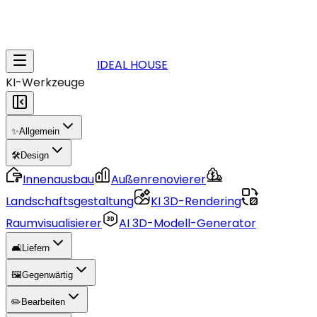
IDEAL HOUSE
KI-Werkzeuge
✨
Allgemein
🛠️
Design
Innenausbau
Außenrenovierer
Landschaftsgestaltung
KI 3D-Rendering
Raumvisualisierer
AI 3D-Modell-Generator
🛋️
Liefern
🖼️
Gegenwärtig
✏️
Bearbeiten