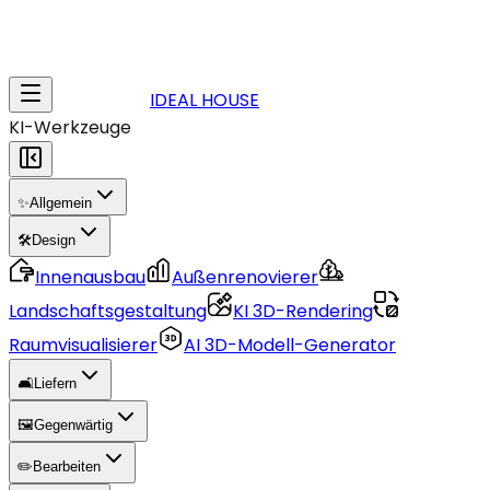
IDEAL HOUSE
KI-Werkzeuge
✨
Allgemein
🛠️
Design
Innenausbau
Außenrenovierer
Landschaftsgestaltung
KI 3D-Rendering
Raumvisualisierer
AI 3D-Modell-Generator
🛋️
Liefern
🖼️
Gegenwärtig
✏️
Bearbeiten