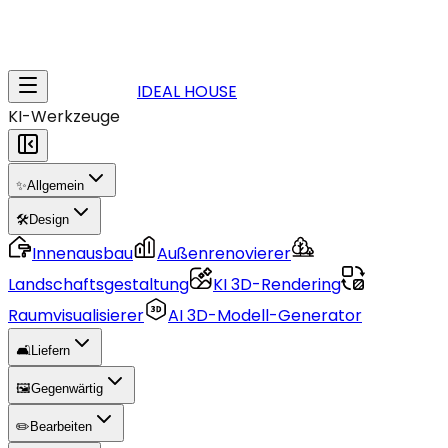
IDEAL HOUSE
KI-Werkzeuge
✨
Allgemein
🛠️
Design
Innenausbau
Außenrenovierer
Landschaftsgestaltung
KI 3D-Rendering
Raumvisualisierer
AI 3D-Modell-Generator
🛋️
Liefern
🖼️
Gegenwärtig
✏️
Bearbeiten