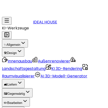
IDEAL HOUSE
KI-Werkzeuge
✨
Allgemein
🛠️
Design
Innenausbau
Außenrenovierer
Landschaftsgestaltung
KI 3D-Rendering
Raumvisualisierer
AI 3D-Modell-Generator
🛋️
Liefern
🖼️
Gegenwärtig
✏️
Bearbeiten