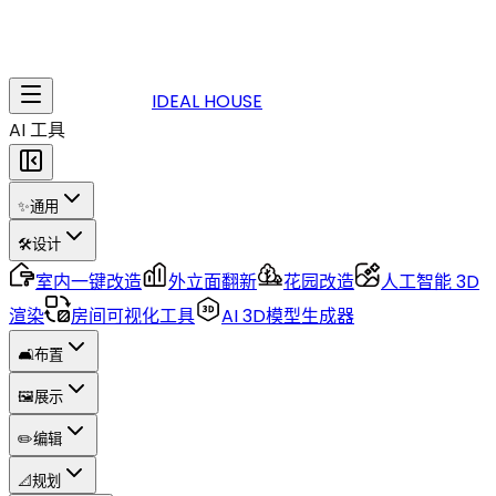
IDEAL HOUSE
AI 工具
✨
通用
🛠️
设计
室内一键改造
外立面翻新
花园改造
人工智能 3D
渲染
房间可视化工具
AI 3D模型生成器
🛋️
布置
🖼️
展示
✏️
编辑
📐
规划