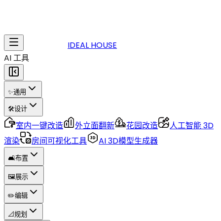
IDEAL HOUSE
AI 工具
✨
通用
🛠️
设计
室内一键改造
外立面翻新
花园改造
人工智能 3D
渲染
房间可视化工具
AI 3D模型生成器
🛋️
布置
🖼️
展示
✏️
编辑
📐
规划