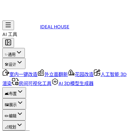
IDEAL HOUSE
AI 工具
✨
通用
🛠️
设计
室内一键改造
外立面翻新
花园改造
人工智能 3D
渲染
房间可视化工具
AI 3D模型生成器
🛋️
布置
🖼️
展示
✏️
编辑
📐
规划