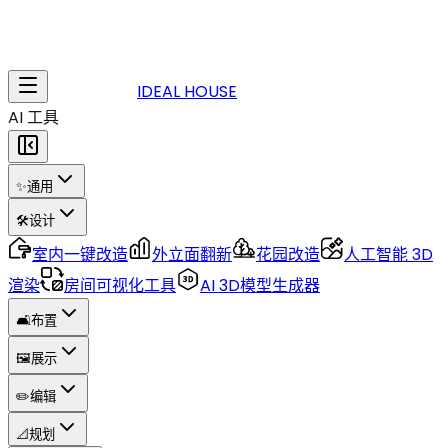
IDEAL HOUSE
AI 工具
✨
通用
🛠️
设计
室内一键改造
外立面翻新
花园改造
人工智能 3D
渲染
房间可视化工具
AI 3D模型生成器
🛋️
布置
🖼️
展示
✏️
编辑
📐
规划