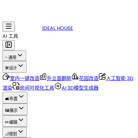
IDEAL HOUSE
AI 工具
✨
通用
🛠️
设计
室内一键改造
外立面翻新
花园改造
人工智能 3D
渲染
房间可视化工具
AI 3D模型生成器
🛋️
布置
🖼️
展示
✏️
编辑
📐
规划