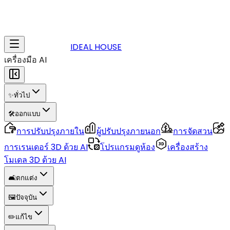
IDEAL HOUSE
เครื่องมือ AI
✨
ทั่วไป
🛠️
ออกแบบ
การปรับปรุงภายใน
ผู้ปรับปรุงภายนอก
การจัดสวน
การเรนเดอร์ 3D ด้วย AI
โปรแกรมดูห้อง
เครื่องสร้าง
โมเดล 3D ด้วย AI
🛋️
ตกแต่ง
🖼️
ปัจจุบัน
✏️
แก้ไข