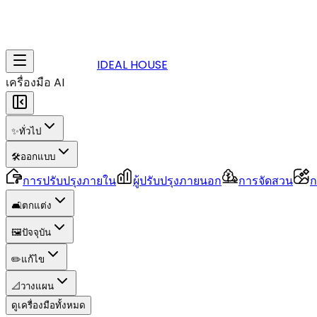
IDEAL HOUSE
เครื่องมือ AI
✨
ทั่วไป
🛠️
ออกแบบ
การปรับปรุงภายใน
ผู้ปรับปรุงภายนอก
การจัดสวน
ก
🛋️
ตกแต่ง
🖼️
ปัจจุบัน
✏️
แก้ไข
📐
วางแผน
ดูเครื่องมือทั้งหมด