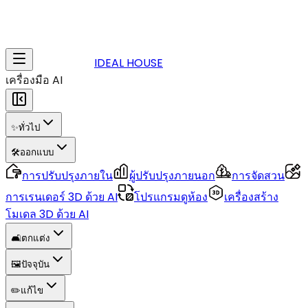
IDEAL HOUSE
เครื่องมือ AI
✨
ทั่วไป
🛠️
ออกแบบ
การปรับปรุงภายใน
ผู้ปรับปรุงภายนอก
การจัดสวน
การเรนเดอร์ 3D ด้วย AI
โปรแกรมดูห้อง
เครื่องสร้าง
โมเดล 3D ด้วย AI
🛋️
ตกแต่ง
🖼️
ปัจจุบัน
✏️
แก้ไข