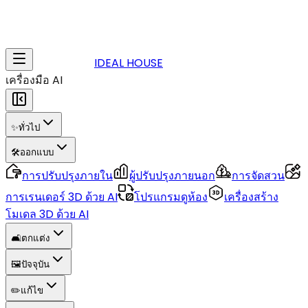
IDEAL HOUSE
เครื่องมือ AI
✨
ทั่วไป
🛠️
ออกแบบ
การปรับปรุงภายใน
ผู้ปรับปรุงภายนอก
การจัดสวน
การเรนเดอร์ 3D ด้วย AI
โปรแกรมดูห้อง
เครื่องสร้าง
โมเดล 3D ด้วย AI
🛋️
ตกแต่ง
🖼️
ปัจจุบัน
✏️
แก้ไข